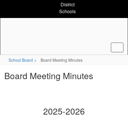
Skip
District
to
Schools
main
content
School Board
Board Meeting Minutes
Board Meeting Minutes
2025-2026